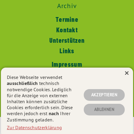
Archiv
Termine
Kontakt
Unterstützen
Links
Impressum
×
Datenschutz
Diese Webseite verwendet
ausschließlich
technisch
notwendige Cookies. Lediglich
AKZEPTIEREN
für die Anzeige von externen
© 2026
Matthias Brinkmann
- Alle Rechte vorbehalten.
Inhalten können zusätzliche
Cookies erforderlich sein. Diese
ABLEHNEN
werden jedoch erst
nach
Ihrer
Zustimmung geladen.
Eine schnelle 🚀 und mobiloptimierte 📱 Webseite der
Zur Datenschutzerklärung
neuesten Generation von
grüne-webseiten.de