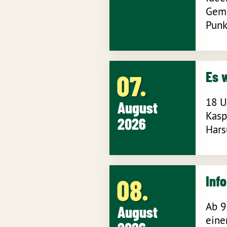
Geme
Punk
Es 
07
18 U
August
Kasp
2026
Hars
Inf
08
Ab 9
August
eine