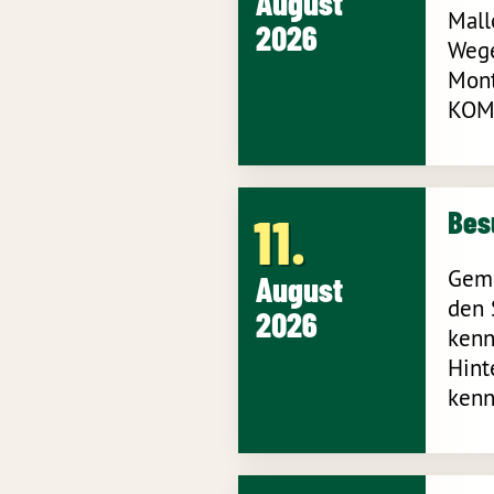
August
Mall
2026
Wege
Mont
KOMM
Bes
11
Geme
August
den 
2026
kenn
Hint
kenn