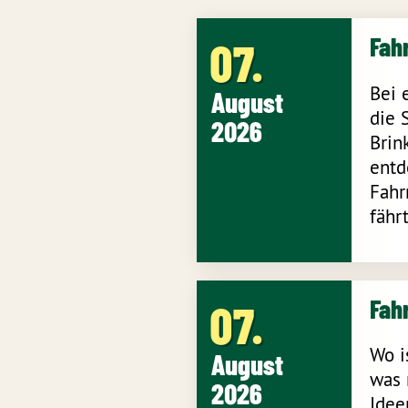
Fah
07
Bei 
August
die 
2026
Brin
entd
Fahr
fähr
Fah
07
Wo i
August
was 
2026
Idee