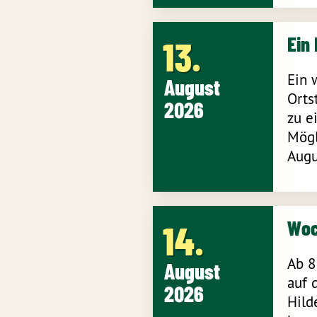
Ein
13
Ein 
August
Orts
2026
zu e
Mögl
Augu
Woc
14
Ab 8
August
auf 
2026
Hild