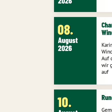
2026
Cha
08
Win
August
Kari
2026
Wind
Auf 
wir 
auf
Run
10
Geme