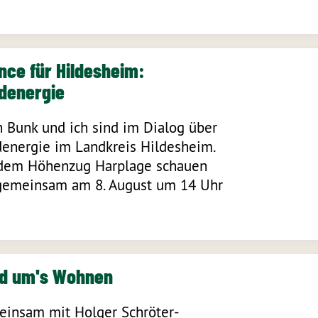
nce für Hildesheim:
denergie
n Bunk und ich sind im Dialog über
energie im Landkreis Hildesheim.
dem Höhenzug Harplage schauen
gemeinsam am 8. August um 14 Uhr
d um's Wohnen
insam mit Holger Schröter-