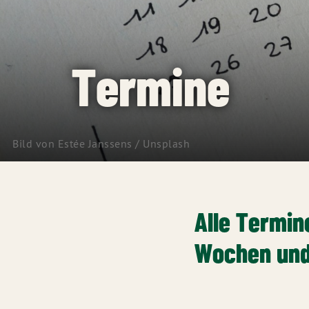
Termine
Bild von
Estée Janssens
/
Unsplash
Alle Termin
Wochen und 