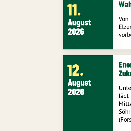
Wah
11
Von 
August
Elze
2026
vorb
Ener
12
Zuk
August
Unte
2026
lädt
Mitt
Söhr
(For